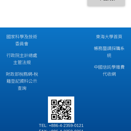
國家科學及技術
東海大學首頁
委員會
帳務暨請採購系
行政院主計總處
統
主管法規
中國信託學雜費
財政部稅務網-稅
代收網
籍登記資料公示
查詢
TEL: +886-4-2359-0121