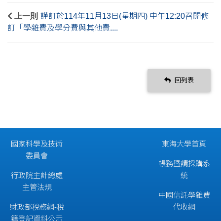
上一則
謹訂於114年11月13日(星期四) 中午12:20召開修
訂「學雜費及學分費與其他費....
回列表
國家科學及技術
東海大學首頁
委員會
帳務暨請採購系
行政院主計總處
統
主管法規
中國信託學雜費
財政部稅務網-稅
代收網
籍登記資料公示