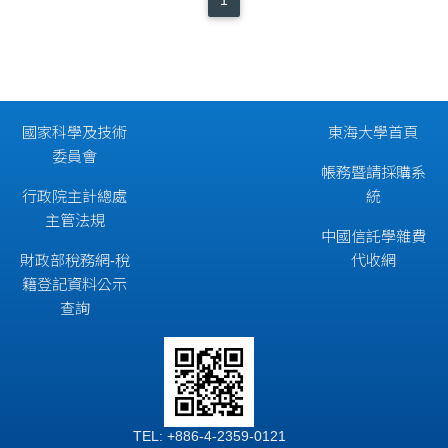
國家科學及技術
東海大學首頁
委員會
帳務暨請採購系
行政院主計總處
統
主管法規
中國信託學雜費
財政部稅務網-稅
代收網
籍登記資料公示
查詢
TEL: +886-4-2359-0121