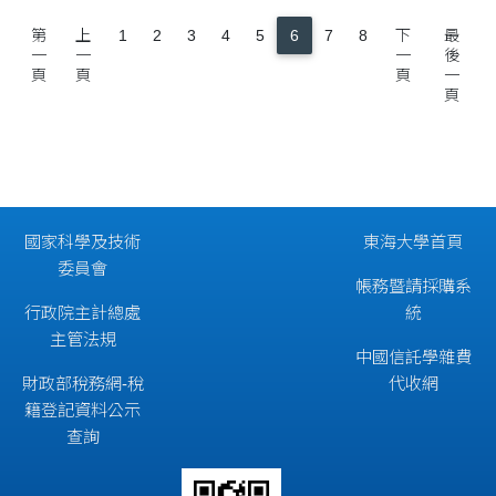
第
上
1
2
3
4
5
6
7
8
下
最
一
一
一
後
頁
頁
頁
一
頁
國家科學及技術
東海大學首頁
委員會
帳務暨請採購系
行政院主計總處
統
主管法規
中國信託學雜費
財政部稅務網-稅
代收網
籍登記資料公示
查詢