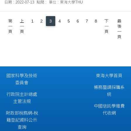
日期 : 2022-07-13
點閱 :
單位 : 東海大學THU
第
上
1
2
3
4
5
6
7
8
下
最
一
一
一
後
頁
頁
頁
一
頁
國家科學及技術
東海大學首頁
委員會
帳務暨請採購系
行政院主計總處
統
主管法規
中國信託學雜費
財政部稅務網-稅
代收網
籍登記資料公示
查詢