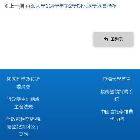
上一則
東海大學114學年第2學期休退學退費標準
回列表
國家科學及技術
東海大學首頁
委員會
帳務暨請採購系
行政院主計總處
統
主管法規
中國信託學雜費
財政部稅務網-稅
代收網
籍登記資料公示
查詢